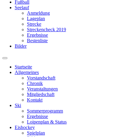
Fußball
Seelauf
Anmeldung
Lageplan
Strecke
Streckencheck 2019
Ergebnisse
Bestenliste
Bilder
Suchfeld
ein-/ausblenden
Startseite
Allgemeines
Vorstandschaft
Chronik
Veranstaltungen
Mitgliedschaft
Kontakt
Ski
Sommerprogramm
Ergebnisse
Loipenplan & Status
Eishockey
Spielplan