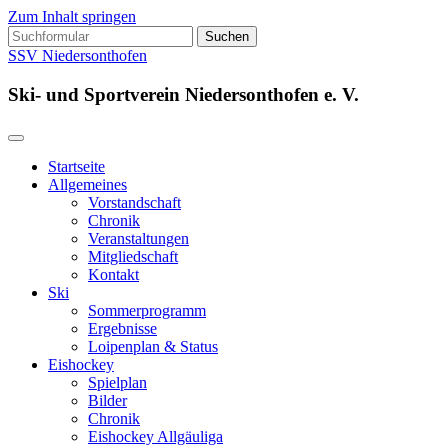
Zum Inhalt springen
Suchen
nach:
SSV Niedersonthofen
Ski- und Sportverein Niedersonthofen e. V.
Startseite
Allgemeines
Vorstandschaft
Chronik
Veranstaltungen
Mitgliedschaft
Kontakt
Ski
Sommerprogramm
Ergebnisse
Loipenplan & Status
Eishockey
Spielplan
Bilder
Chronik
Eishockey Allgäuliga