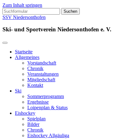
Zum Inhalt springen
Suchen
nach:
SSV Niedersonthofen
Ski- und Sportverein Niedersonthofen e. V.
Startseite
Allgemeines
Vorstandschaft
Chronik
Veranstaltungen
Mitgliedschaft
Kontakt
Ski
Sommerprogramm
Ergebnisse
Loipenplan & Status
Eishockey
Spielplan
Bilder
Chronik
Eishockey Allgäuliga