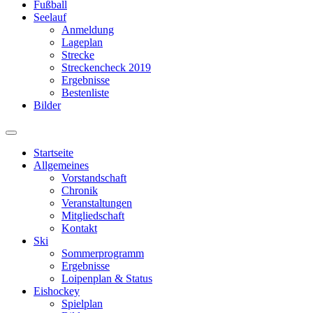
Fußball
Seelauf
Anmeldung
Lageplan
Strecke
Streckencheck 2019
Ergebnisse
Bestenliste
Bilder
Suchfeld
ein-/ausblenden
Startseite
Allgemeines
Vorstandschaft
Chronik
Veranstaltungen
Mitgliedschaft
Kontakt
Ski
Sommerprogramm
Ergebnisse
Loipenplan & Status
Eishockey
Spielplan