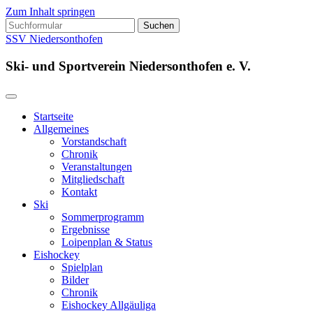
Zum Inhalt springen
Suchen
nach:
SSV Niedersonthofen
Ski- und Sportverein Niedersonthofen e. V.
Startseite
Allgemeines
Vorstandschaft
Chronik
Veranstaltungen
Mitgliedschaft
Kontakt
Ski
Sommerprogramm
Ergebnisse
Loipenplan & Status
Eishockey
Spielplan
Bilder
Chronik
Eishockey Allgäuliga