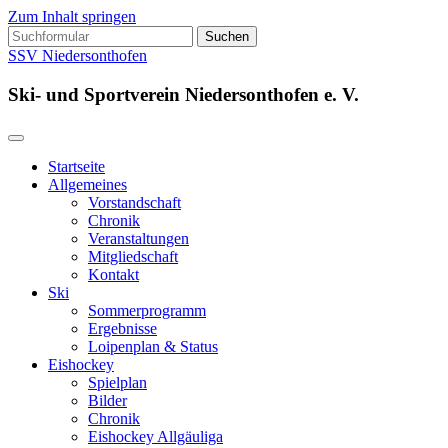
Zum Inhalt springen
Suchen
nach:
SSV Niedersonthofen
Ski- und Sportverein Niedersonthofen e. V.
Startseite
Allgemeines
Vorstandschaft
Chronik
Veranstaltungen
Mitgliedschaft
Kontakt
Ski
Sommerprogramm
Ergebnisse
Loipenplan & Status
Eishockey
Spielplan
Bilder
Chronik
Eishockey Allgäuliga