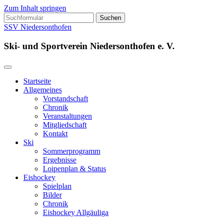
Zum Inhalt springen
Suchen
nach:
SSV Niedersonthofen
Ski- und Sportverein Niedersonthofen e. V.
Startseite
Allgemeines
Vorstandschaft
Chronik
Veranstaltungen
Mitgliedschaft
Kontakt
Ski
Sommerprogramm
Ergebnisse
Loipenplan & Status
Eishockey
Spielplan
Bilder
Chronik
Eishockey Allgäuliga