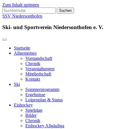
Zum Inhalt springen
Suchen
nach:
SSV Niedersonthofen
Ski- und Sportverein Niedersonthofen e. V.
Startseite
Allgemeines
Vorstandschaft
Chronik
Veranstaltungen
Mitgliedschaft
Kontakt
Ski
Sommerprogramm
Ergebnisse
Loipenplan & Status
Eishockey
Spielplan
Bilder
Chronik
Eishockey Allgäuliga