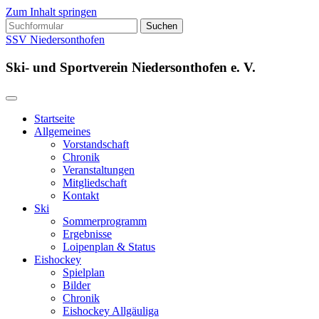
Zum Inhalt springen
Suchen
nach:
SSV Niedersonthofen
Ski- und Sportverein Niedersonthofen e. V.
Startseite
Allgemeines
Vorstandschaft
Chronik
Veranstaltungen
Mitgliedschaft
Kontakt
Ski
Sommerprogramm
Ergebnisse
Loipenplan & Status
Eishockey
Spielplan
Bilder
Chronik
Eishockey Allgäuliga