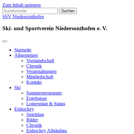
Zum Inhalt springen
Suchen
nach:
SSV Niedersonthofen
Ski- und Sportverein Niedersonthofen e. V.
Startseite
Allgemeines
Vorstandschaft
Chronik
Veranstaltungen
Mitgliedschaft
Kontakt
Ski
Sommerprogramm
Ergebnisse
Loipenplan & Status
Eishockey
Spielplan
Bilder
Chronik
Eishockey Allgäuliga