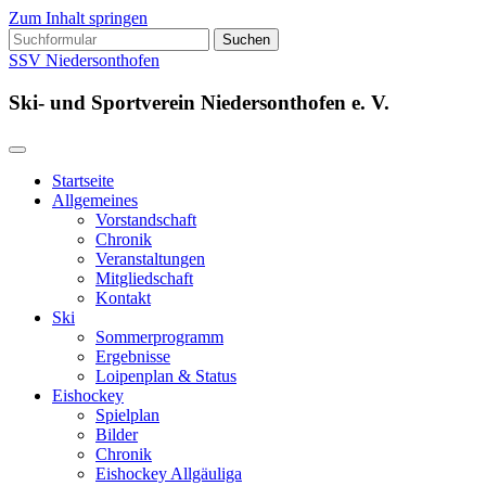
Zum Inhalt springen
Suchen
nach:
SSV Niedersonthofen
Ski- und Sportverein Niedersonthofen e. V.
Startseite
Allgemeines
Vorstandschaft
Chronik
Veranstaltungen
Mitgliedschaft
Kontakt
Ski
Sommerprogramm
Ergebnisse
Loipenplan & Status
Eishockey
Spielplan
Bilder
Chronik
Eishockey Allgäuliga