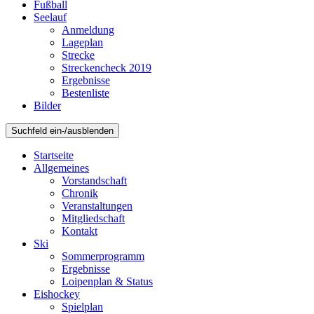
Fußball
Seelauf
Anmeldung
Lageplan
Strecke
Streckencheck 2019
Ergebnisse
Bestenliste
Bilder
Suchfeld ein-/ausblenden
Startseite
Allgemeines
Vorstandschaft
Chronik
Veranstaltungen
Mitgliedschaft
Kontakt
Ski
Sommerprogramm
Ergebnisse
Loipenplan & Status
Eishockey
Spielplan