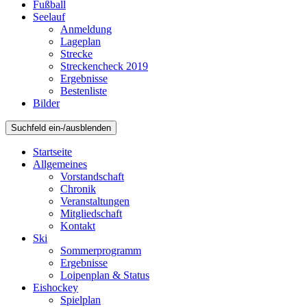
Fußball
Seelauf
Anmeldung
Lageplan
Strecke
Streckencheck 2019
Ergebnisse
Bestenliste
Bilder
Suchfeld ein-/ausblenden
Startseite
Allgemeines
Vorstandschaft
Chronik
Veranstaltungen
Mitgliedschaft
Kontakt
Ski
Sommerprogramm
Ergebnisse
Loipenplan & Status
Eishockey
Spielplan