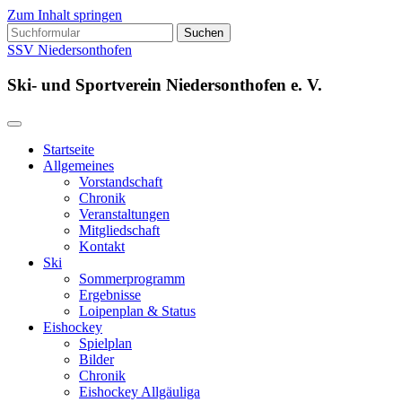
Zum Inhalt springen
Suchen
nach:
SSV Niedersonthofen
Ski- und Sportverein Niedersonthofen e. V.
Startseite
Allgemeines
Vorstandschaft
Chronik
Veranstaltungen
Mitgliedschaft
Kontakt
Ski
Sommerprogramm
Ergebnisse
Loipenplan & Status
Eishockey
Spielplan
Bilder
Chronik
Eishockey Allgäuliga