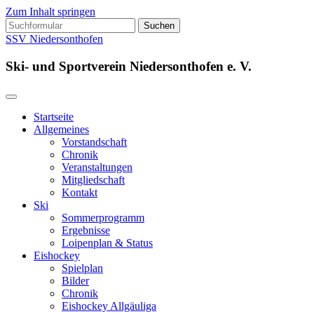
Zum Inhalt springen
Suchen
nach:
SSV Niedersonthofen
Ski- und Sportverein Niedersonthofen e. V.
Startseite
Allgemeines
Vorstandschaft
Chronik
Veranstaltungen
Mitgliedschaft
Kontakt
Ski
Sommerprogramm
Ergebnisse
Loipenplan & Status
Eishockey
Spielplan
Bilder
Chronik
Eishockey Allgäuliga