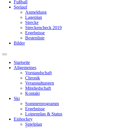
Fußball
Seelauf
Anmeldung
Lageplan
Strecke
Streckencheck 2019
Ergebnisse
Bestenliste
Bilder
Suchfeld
ein-/ausblenden
Startseite
Allgemeines
Vorstandschaft
Chronik
Veranstaltungen
Mitgliedschaft
Kontakt
Ski
Sommerprogramm
Ergebnisse
Loipenplan & Status
Eishockey
Spielplan