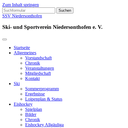
Zum Inhalt springen
Suchen
nach:
SSV Niedersonthofen
Ski- und Sportverein Niedersonthofen e. V.
Startseite
Allgemeines
Vorstandschaft
Chronik
Veranstaltungen
Mitgliedschaft
Kontakt
Ski
Sommerprogramm
Ergebnisse
Loipenplan & Status
Eishockey
Spielplan
Bilder
Chronik
Eishockey Allgäuliga