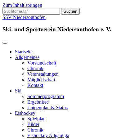
Zum Inhalt springen
Suchen
nach:
SSV Niedersonthofen
Ski- und Sportverein Niedersonthofen e. V.
Startseite
Allgemeines
Vorstandschaft
Chronik
Veranstaltungen
Mitgliedschaft
Kontakt
Ski
Sommerprogramm
Ergebnisse
Loipenplan & Status
Eishockey
Spielplan
Bilder
Chronik
Eishockey Allgäuliga