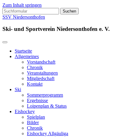
Zum Inhalt springen
Suchen
nach:
SSV Niedersonthofen
Ski- und Sportverein Niedersonthofen e. V.
Startseite
Allgemeines
Vorstandschaft
Chronik
Veranstaltungen
Mitgliedschaft
Kontakt
Ski
Sommerprogramm
Ergebnisse
Loipenplan & Status
Eishockey
Spielplan
Bilder
Chronik
Eishockey Allgäuliga