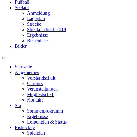
Fußball
Seelauf
Anmeldung
Lageplan
Strecke
Streckencheck 2019
Ergebnisse
Bestenliste
Bilder
Suchfeld
ein-/ausblenden
Startseite
Allgemeines
Vorstandschaft
Chronik
Veranstaltungen
Mitgliedschaft
Kontakt
Ski
Sommerprogramm
Ergebnisse
Loipenplan & Status
Eishockey
Spielplan