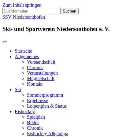
Zum Inhalt springen
Suchen
nach:
SSV Niedersonthofen
Ski- und Sportverein Niedersonthofen e. V.
Startseite
Allgemeines
Vorstandschaft
Chronik
Veranstaltungen
Mitgliedschaft
Kontakt
Ski
Sommerprogramm
Ergebnisse
Loipenplan & Status
Eishockey
Spielplan
Bilder
Chronik
Eishockey Allgäuliga