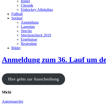
Bilder
Chronik
Eishockey Allgäuliga
Fußball
Seelauf
Anmeldung
Lageplan
Strecke
Streckencheck 2019
Ergebnisse
Bestenliste
Bilder
Anmeldung zum 36. Lauf um den 
Hier gehts zur Ausschreibung
Michi
Autorenarchiv